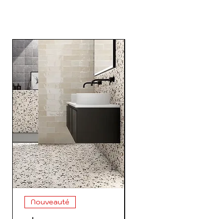
Products
Nouveauté
Nouveauté