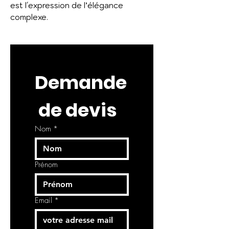
est l´expression de l’élégance
complexe.
Demande
 de devis
Nom
*
Prénom
Email
*