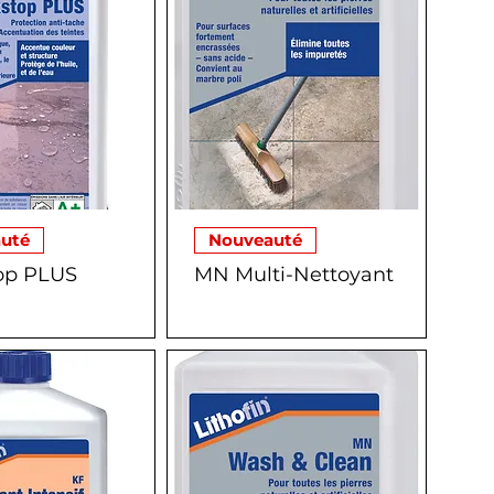
uté
Nouveauté
op PLUS
MN Multi-Nettoyant