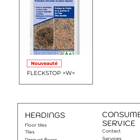
Nouveauté
FLECKSTOP >W<
CONSUM
HEADINGS
SERVICE
Floor tile
s
Contact
Tiles
Services
Parquet floors