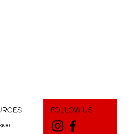
URCES
FOLLOW US
ogues