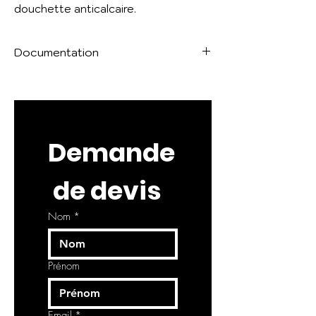
douchette anticalcaire.
Documentation
Fiche technique
Demande
 de devis
Nom
*
Prénom
Email
*