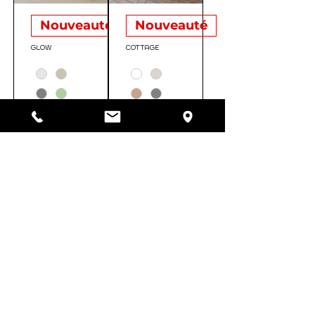
Nouveauté
Nouveauté
GLOW
COTTAGE
HEADINGS
Floor tile
s
Tiles
Parquet floors
Natural stones
Gardens & terraces
Pool