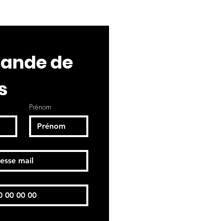
nde de 
s
Prénom