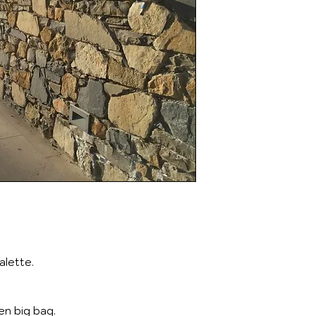
alette.
en big bag.