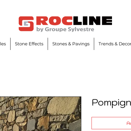
iles
Stone Effects
Stones & Pavings
Trends & Decor
Pompign
Ad