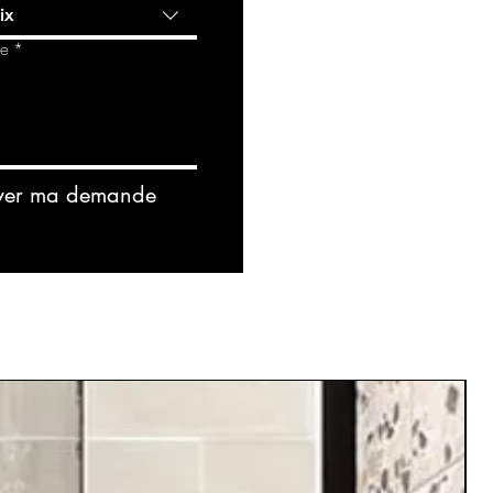
ix
de
*
yer ma demande