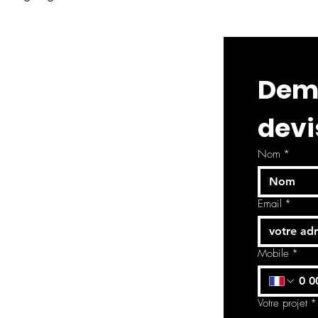
Dema
devi
Nom
*
Email
*
Mobile
*
Votre projet
*