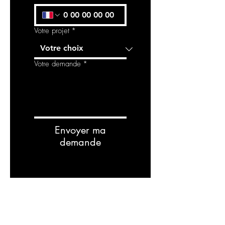
conducteur l’ombre et la lumière, la
douceur et l’élégance.
Votre projet
*
Votre demande
*
Envoyer ma
demande
Related
Products