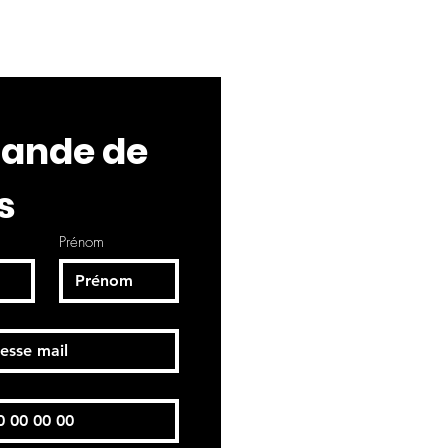
nde de 
s
Prénom