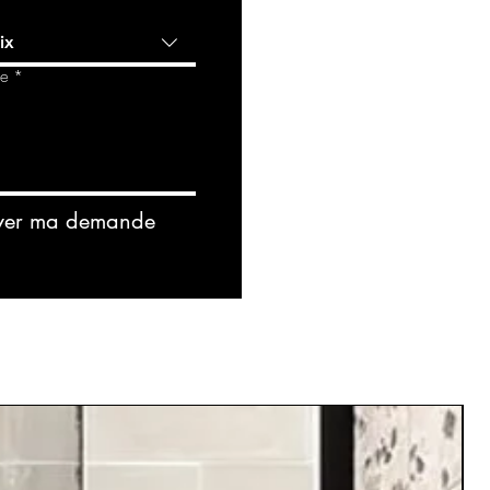
ix
de
*
yer ma demande