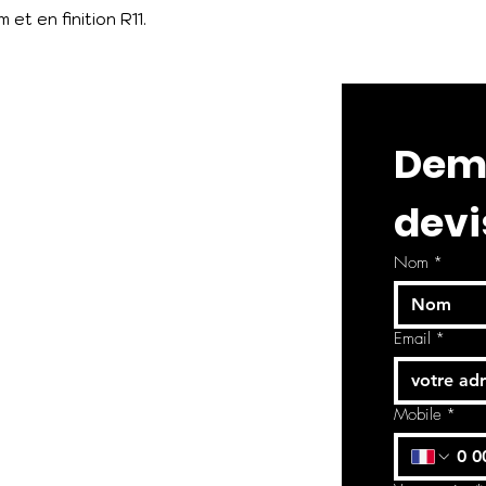
et en finition R11.
Dema
devi
Nom
*
Email
*
Mobile
*