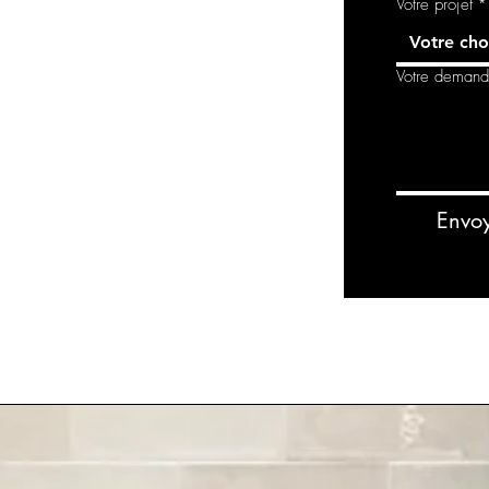
Votre projet
*
Votre cho
Votre deman
Envo