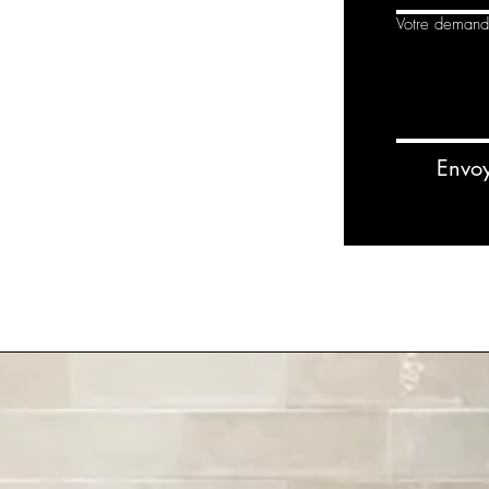
Votre deman
Envo