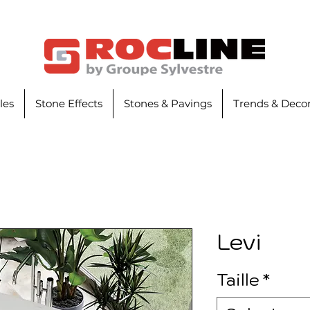
iles
Stone Effects
Stones & Pavings
Trends & Decor
Levi
Taille
*