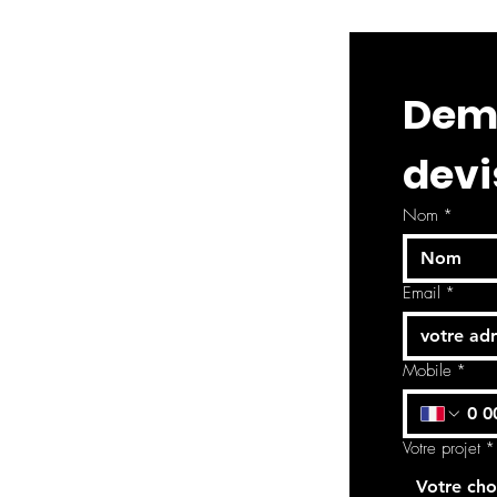
Dema
devi
Nom
*
Email
*
Mobile
*
Votre projet
*
Votre cho