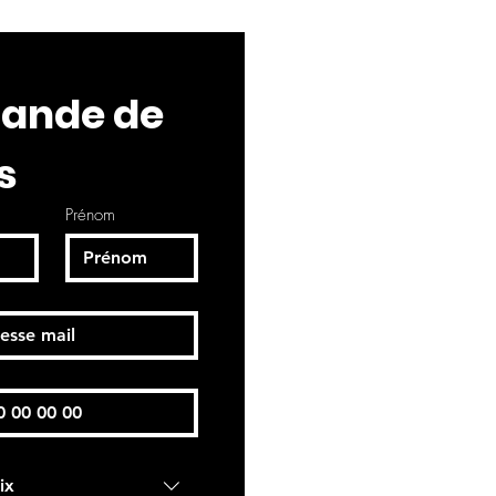
nde de 
s
Prénom
ix