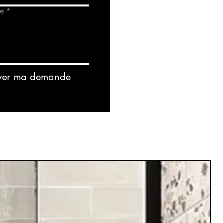
de
*
yer ma demande