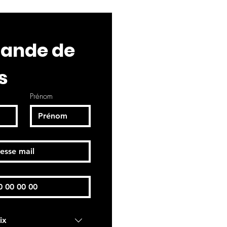
nde de 
s
Prénom
ix