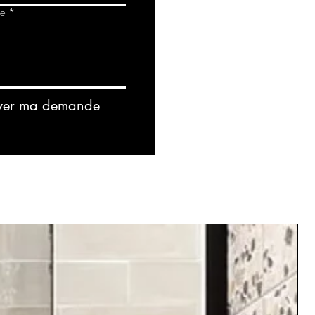
de
*
yer ma demande