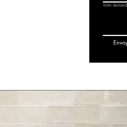
Votre deman
Envo