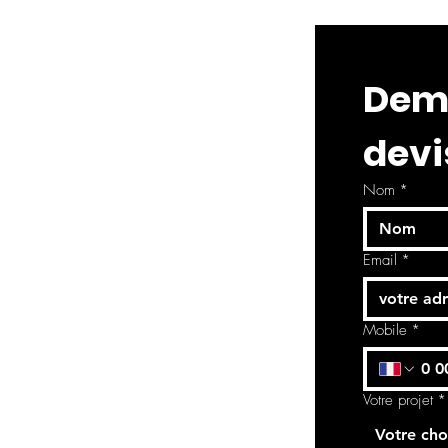
Dema
devi
Nom
*
Email
*
Mobile
*
Votre projet
*
Votre cho