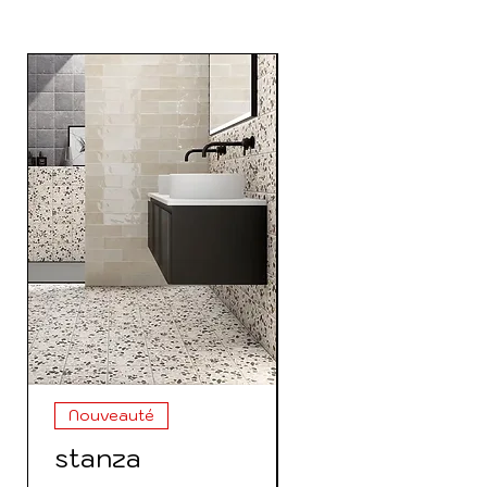
Nouveauté
Nouveauté
stanza
35175 Colonn