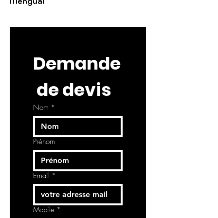
Mengual
.
Demande
 de devis
Nom
*
Prénom
Email
*
Mobile
*