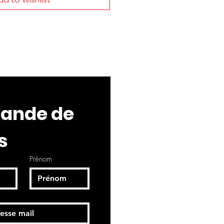
nde de 
s
Prénom