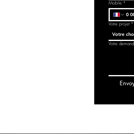
Mobile
*
Votre projet
*
Votre cho
Votre deman
Envo