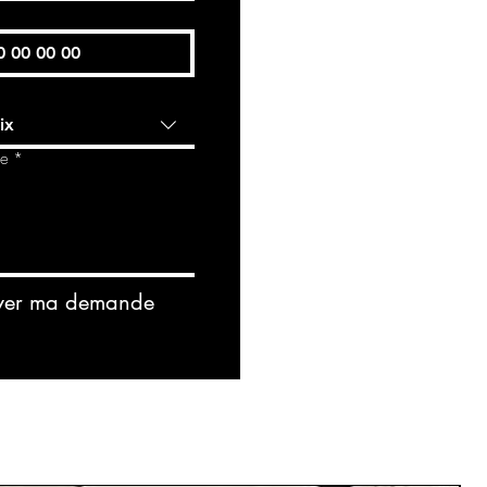
ix
de
*
yer ma demande