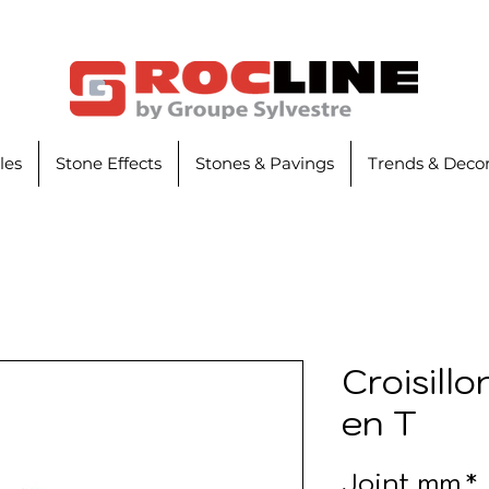
iles
Stone Effects
Stones & Pavings
Trends & Decor
Croisill
en T
Joint mm
*