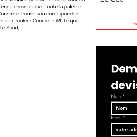
ence chromatique. Toute la palette
 Concrete trouve son correspondant
pour la couleur Concrete White qui
Ad
te Sand).
Dema
devi
Nom
*
Email
*