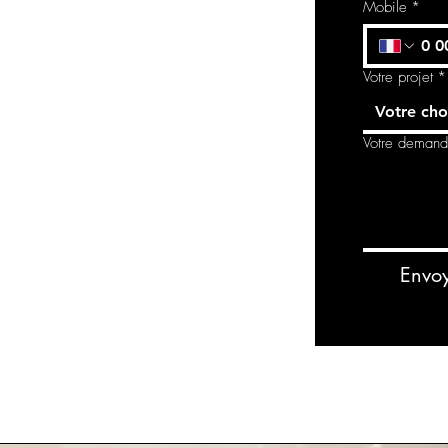
Mobile
*
Votre projet
*
Votre cho
Votre deman
Envo