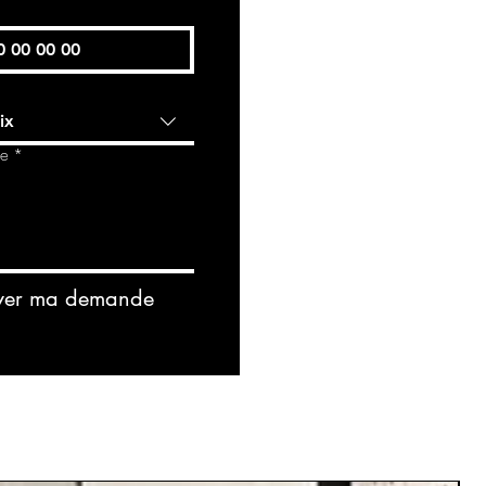
ix
de
*
yer ma demande