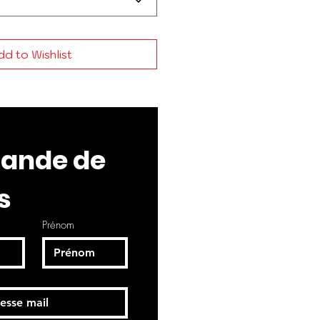
d to Wishlist
nde de 
s
Prénom