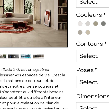
Select
Couleurs
*
Contours
*
Select
Poses
*
e Made 2.0, est un système
dessiner vos espaces de vie. C’est la
Select
combinaisons de couleurs et de
ls et neutres: treize couleurs et
ui s’adaptent aux différents besoins
Dimension
eur peut être utilisée à l’intérieur
 et pour la réalisation de plan de
Select
r des meubles de salle de bains tout en