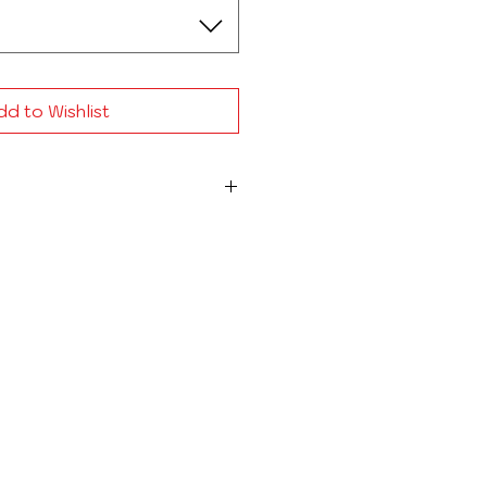
d to Wishlist
iche technique
CERMIFILM
.