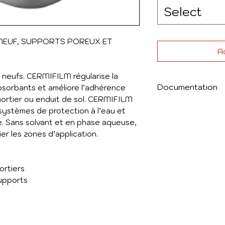
Select
 NEUF, SUPPORTS POREUX ET
Ad
s neufs. CERMIFILM régularise la
Documentation
bsorbants et améliore l’adhérence
mortier ou enduit de sol. CERMIFILM
Voir ci-joint la f
systèmes de protection à l’eau et
e. Sans solvant et en phase aqueuse,
ier les zones d’application.
ortiers
supports