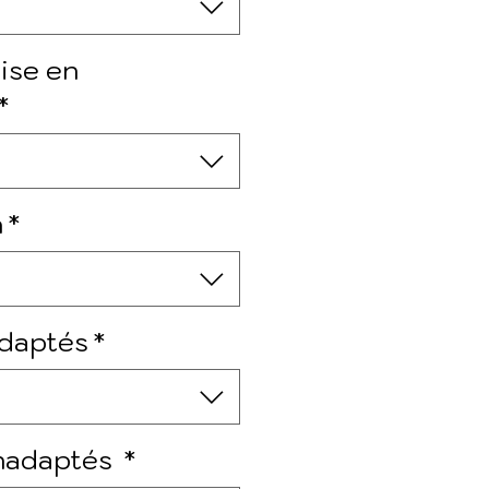
ise en
*
n
*
daptés
*
inadaptés
*