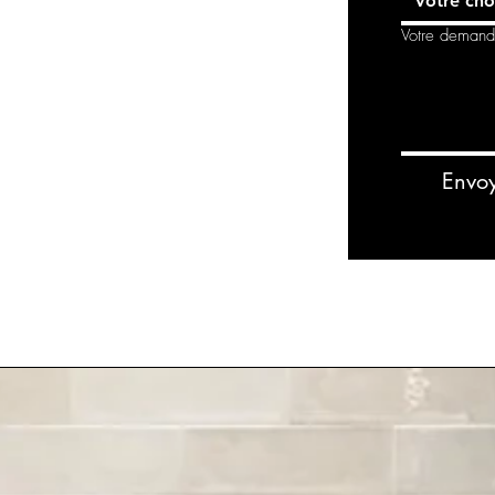
Votre cho
Votre deman
Envo