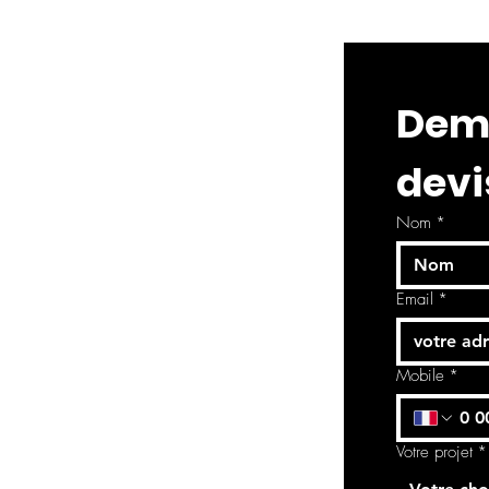
Dema
devi
Nom
*
Email
*
Mobile
*
Votre projet
*