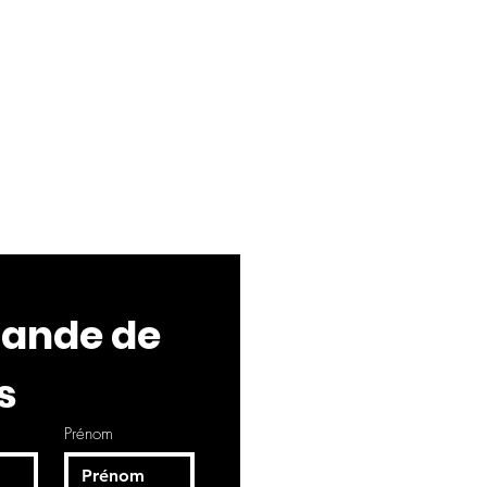
nde de 
s
Prénom