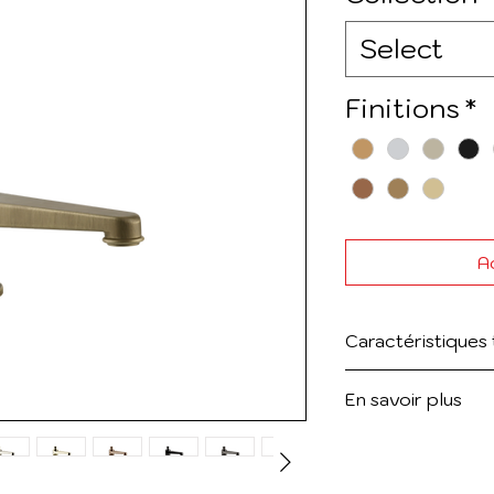
Select
Finitions
*
Ad
Caractéristiques
Bec de lavabo.
6
En savoir plus
Bec de lavabo l
Voir le catalogue