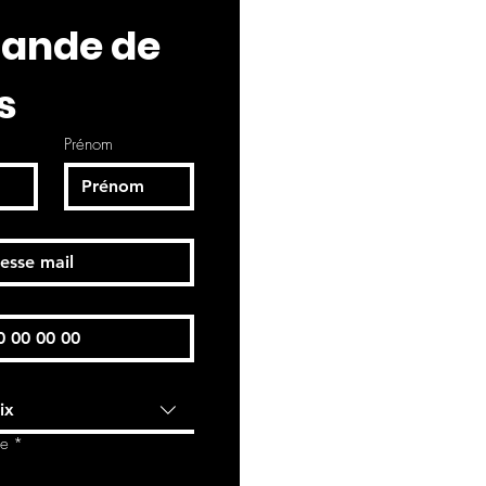
nde de 
s
Prénom
ix
de
*