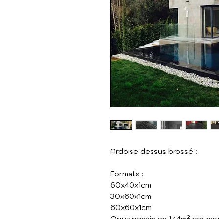
Ardoise dessus brossé :
Formats :
60x40x1cm
30x60x1cm
60x60x1cm
Opus romain en 1.44m² par mo