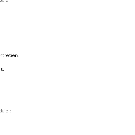
ntretien.
es.
dule :