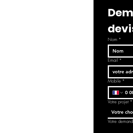
Dema
devi
Nom
*
Email
*
Mobile
*
Votre projet
*
Votre cho
Votre deman