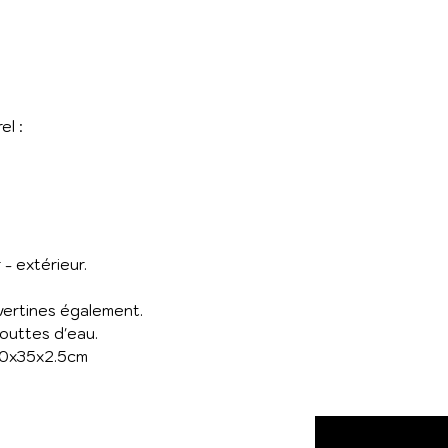
)
el :
r - extérieur.
vertines également.
gouttes d'eau.
00x35x2.5cm