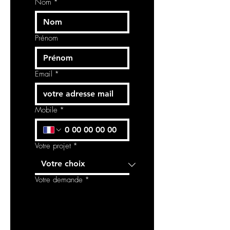
naturel, créant une ambiance à la
Nom
*
fois tranquille et sophistiquée.
Idéale pour les intérieurs qui
cherchent à renouer avec la nature,
Prénom
Jardin Felicia apporte un charme
organique à vos murs.
Email
*
Mobile
*
Votre projet
*
Votre demande
*