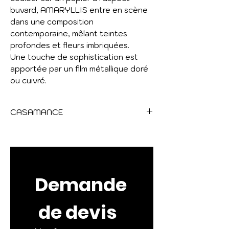
buvard, AMARYLLIS entre en scène
dans une composition
contemporaine, mêlant teintes
profondes et fleurs imbriquées.
Une touche de sophistication est
apportée par un film métallique doré
ou cuivré.
CASAMANCE
JARDIN FÉLICIA
Jardin Felicia est une merveille
botanique qui capture la beauté
luxuriante de la nature à travers des
Demande
motifs floraux complexes. Avec ses
teintes pastel douces et ses motifs
 de devis
de feuillage vibrants, cette
collection allie modernité et monde