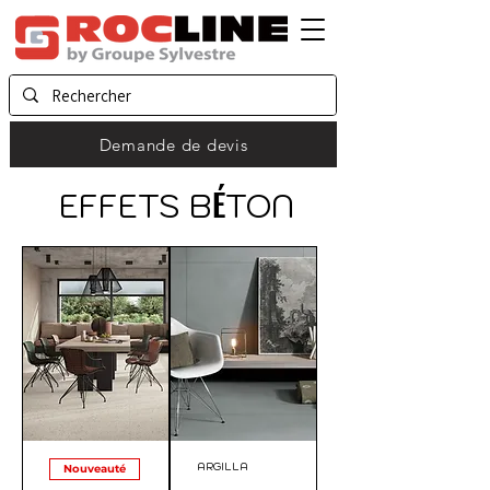
Demande de devis
É
EFFETS B
TON
ARGILLA
Nouveauté