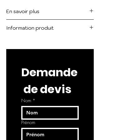
En savoir plus
Voir le catalogue :
CLAY
Information produit
Le colori Karma CL 08 dans le
format 120 x 278 x 6 cm ne fait plus
parti de la collection.
Demande
 de devis
Nom
*
Prénom