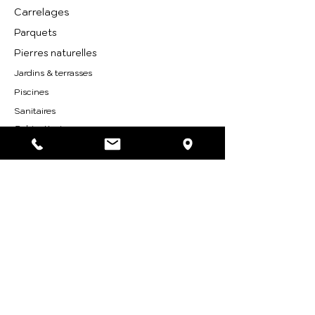
Carrelages
Parquets
Pierres naturelles
Jardins & terrasses
Piscines
Sanitaires
Robinetteries
Accessoires
Projet
SERVICE
CONSOMMATEUR
Contact
Mentions légales
CGV
RGPD