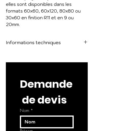
elles sont disponibles dans les
formats 60x60, 60x120, 80x80 ou
30x60 en finition R11 et en 9 ou
20mm.
Informations techniques
La collection Sylverlake existe en
6 coloris, 3 formats finition R11 ainsi
qu'un large choix de pièces
spéciales.
Demande
 de devis
Nom
*