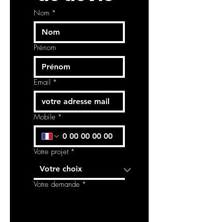
couleurs vibrantes. Palmadora est
Nom
*
parfait pour ajouter une touche
tropicale à votre intérieur, ce qui en
fait un choix idéal pour les espaces
Prénom
qui recherchent une esthétique
audacieuse inspirée de la nature.
Email
*
Mobile
*
Votre projet
*
Votre demande
*