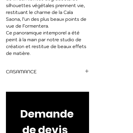
silhouettes végétales prennent vie,
restituant le charme de la Cala
Saona, l’un des plus beaux points de
vue de Formentera.
Ce panoramique intemporel a été
peint à la main par notre studio de
création et restitue de beaux effets
de matière.
CASAMANCE
PALMADORA
Cette collection est une
célébration de la nature, avec des
motifs inspirés de la flore tropicale.
Demande
Les riches dessins botaniques vous
transportent dans des paysages
 de devis
exotiques, avec des motifs détaillés
de feuilles et de fleurs dans des