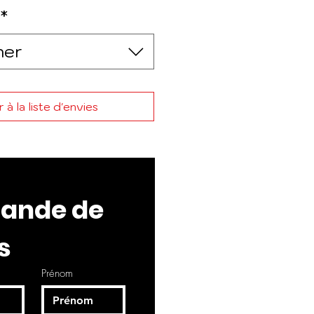
*
ner
 à la liste d'envies
nde de 
s
Prénom