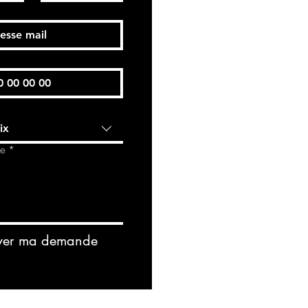
ix
de
*
yer ma demande