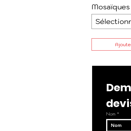
Mosaïques
Sélection
Ajouter
Dema
devi
Nom
*