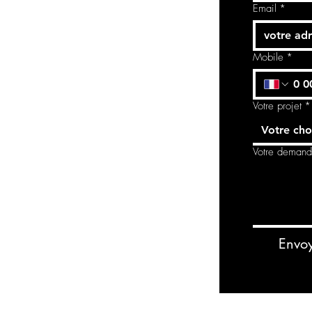
Email
*
Mobile
*
Votre projet
*
Votre cho
Votre deman
Envo