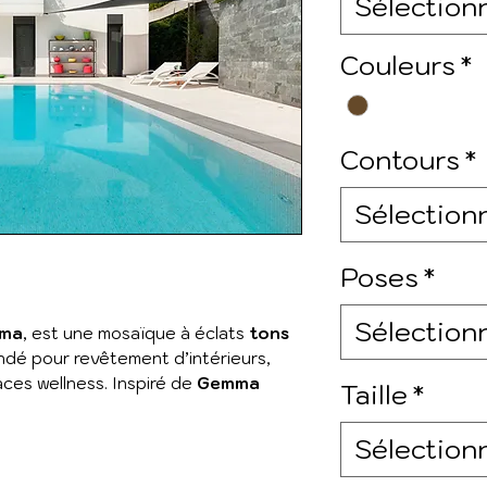
Sélection
Couleurs
*
Contours
*
Sélection
Poses
*
Sélection
mma
, est une mosaïque à éclats
tons
é pour revêtement d’intérieurs,
aces wellness. Inspiré de
Gemma
Taille
*
Sélection