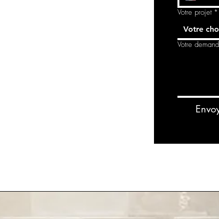
Votre projet
*
Votre cho
Votre deman
Envo