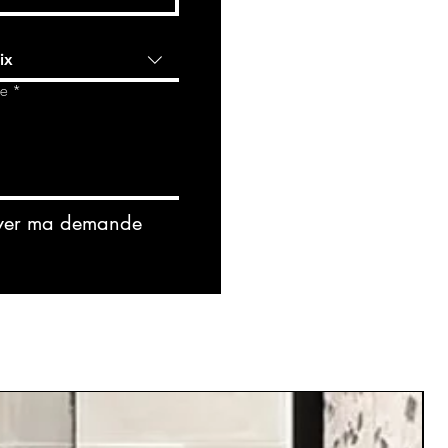
ix
de
*
yer ma demande