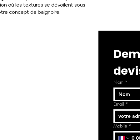
ion où les textures se dévoilent sous
otre concept de baignoire.
Dema
devi
Nom
*
Email
*
Mobile
*