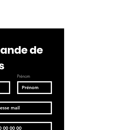
nde de 
s
Prénom