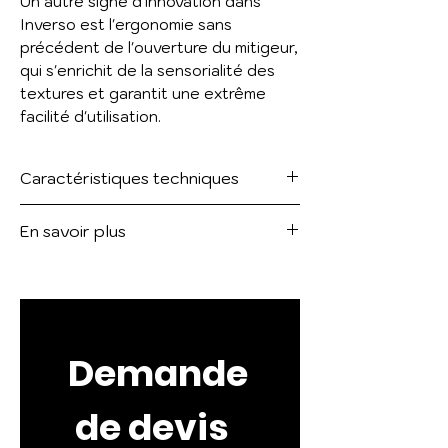
Un autre signe d'innovation dans
Inverso est l'ergonomie sans
précédent de l'ouverture du mitigeur,
qui s'enrichit de la sensorialité des
textures et garantit une extrême
facilité d'utilisation.
Caractéristiques techniques
Mitigeur lavabo réhaussé, avec
En savoir plus
bonde "Stop&Go" et flexibles de
raccordement.
RIGATO 73553
Voir le catalogue :
GESSI INVERSO
Mitigeur lavabo réhaussé, avec
bonde "Stop&Go" et flexibles de
raccordement.
Demande
DIAMANTATO 73653
Mitigeur lavabo réhaussé, sans
vidage, avec flexibles de
 de devis
raccordement.
RIGATO 73504