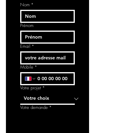
Mitigeur lavabo réhaussé, sans
Nom
*
vidage, avec flexibles de
raccordement.
DIAMANTATO 73604
Prénom
Email
*
Mobile
*
Votre projet
*
Votre demande
*