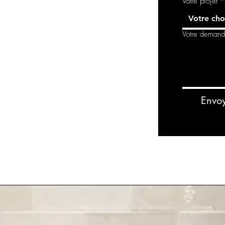
Votre projet
*
Votre cho
Votre deman
Envo