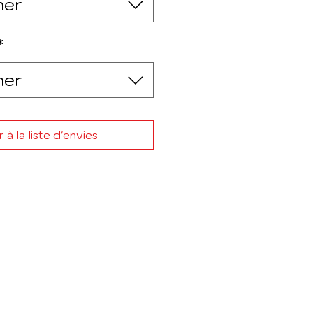
ner
*
ner
 à la liste d'envies