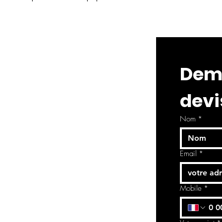
Dema
devi
Nom
*
Email
*
Mobile
*