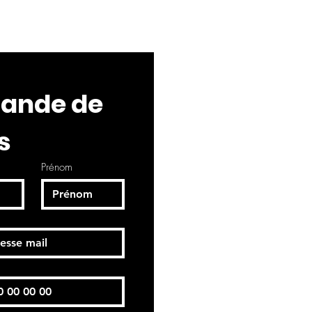
nde de 
s
Prénom