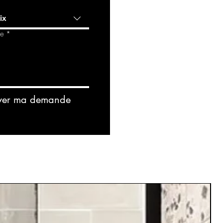
ix
de
*
yer ma demande