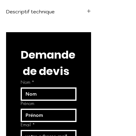
Descriptif technique
Voir la fiche technique :
Lithofin KF
Sani-Joints
Demande
 de devis
Nom
*
Prénom
Email
*