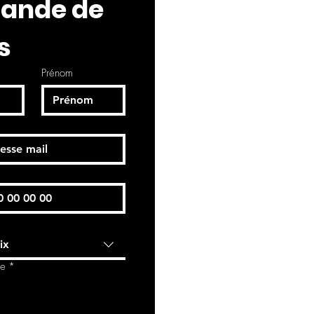
nde de 
s
Prénom
ix
de
*