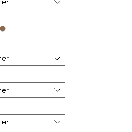
ner
ner
ner
ner