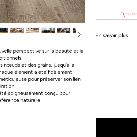
Ajouter
En savoir plus
Voir le catalogue
velle perspective sur la beauté et la
itionnels.
es nœuds et des grains, jusqu'à la
chaque élément a été fidèlement
méticuleuse pour préserver son lien
ration.
a été soigneusement conçu pour
éférence naturelle.