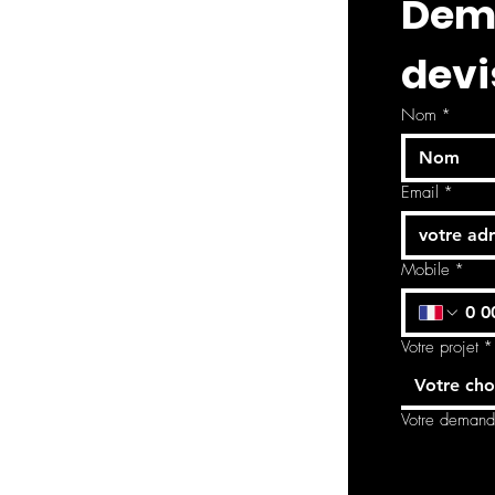
Dema
devi
Nom
*
Email
*
Mobile
*
Votre projet
*
Votre cho
Votre deman