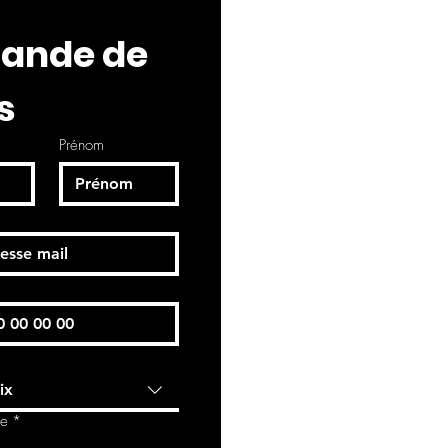
nde de 
s
Prénom
ix
de
*