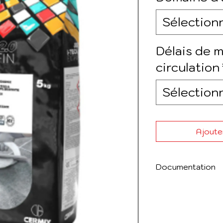
Sélection
Délais de m
circulation
Sélection
Ajouter
Documentation
Voir ci-joint la f
EXTRA FIN 2.0