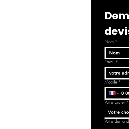
Dema
devi
Nom
*
Email
*
Mobile
*
Votre projet
*
Votre cho
Votre deman