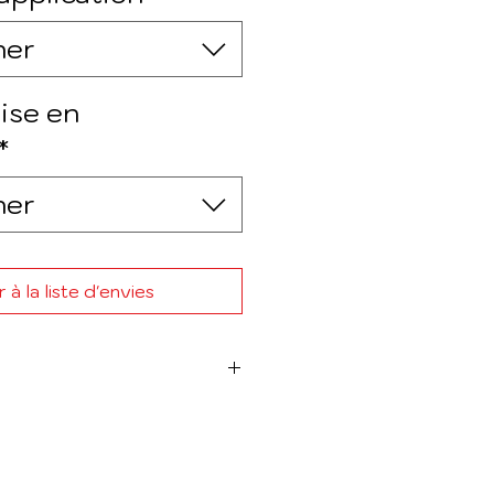
ner
ise en
*
ner
 à la liste d'envies
iche technique
JOINT i-TECH