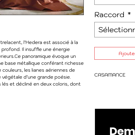
Raccord
*
Sélection
ntrelacent, l’Hedera est associé à la
profond. Il insuffle une énergie
Ajouter
térieurs.Ce panoramique évoque un
ne base métallique conférant richesse
e couleurs, les lianes aériennes de
CASAMANCE
e végétale d’une grande poésie.
lés et décliné en deux coloris, dont
PANORAMAS 3
C’est une série d
inspirées par le 
l’imaginaire. Des 
l’immensité des m
paysages d’ici et
Dema
après la moisson,