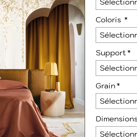
Sélection
Coloris
*
Sélection
Support
*
Sélection
Grain
*
Sélection
Dimensions
Sélection