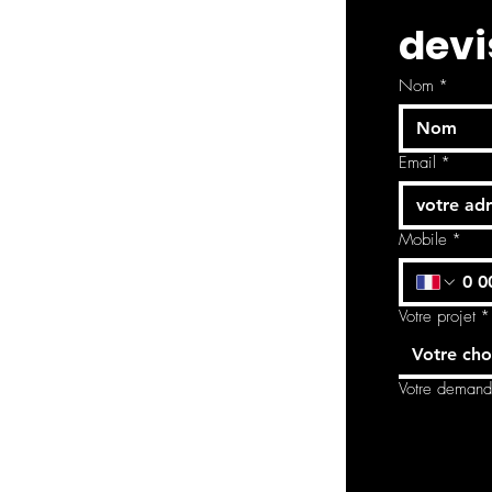
le scintillement d
devi
de l’artiste dans 
emporter par le r
Nom
*
Email
*
Mobile
*
Votre projet
*
Votre cho
Votre deman