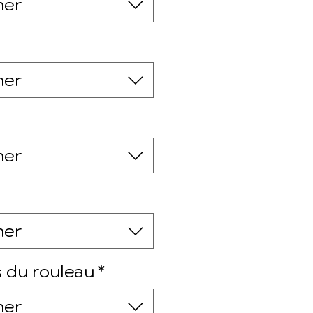
ner
ner
ner
ner
 du rouleau
*
ner