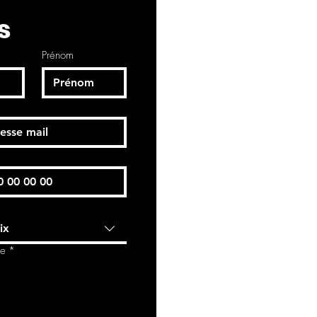
’une nuit étoilée, l’empreinte
s
la couleur... Laissez-vous
êve et l’émotion.
Prénom
ix
de
*