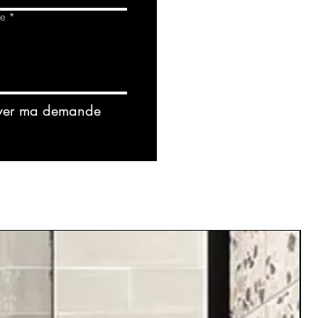
de
*
yer ma demande