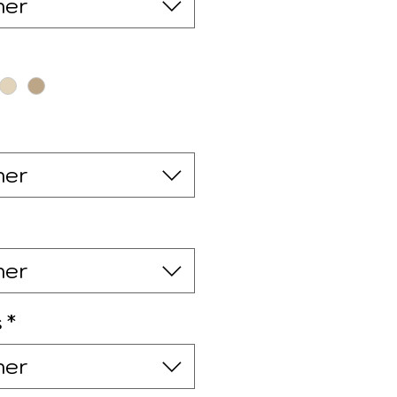
ner
ner
ner
s
*
ner