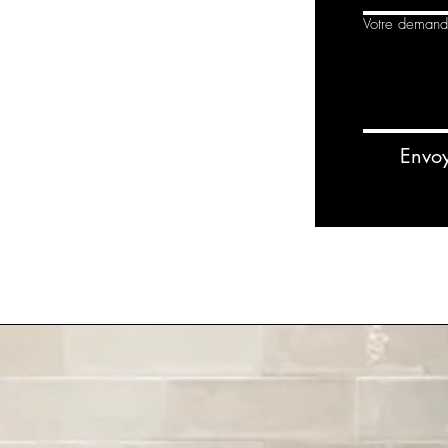
Votre deman
Envo