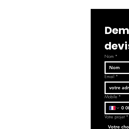
Dema
devi
Nom
*
Email
*
Mobile
*
Votre projet
*
Votre cho