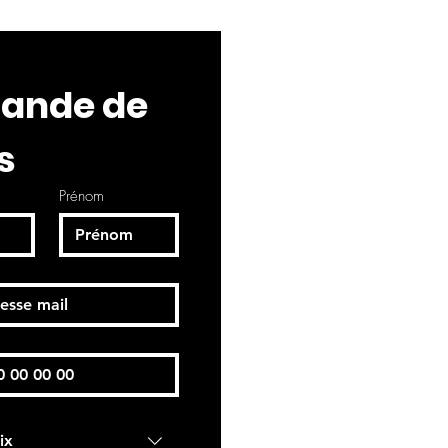
nde de 
s
Prénom
ix