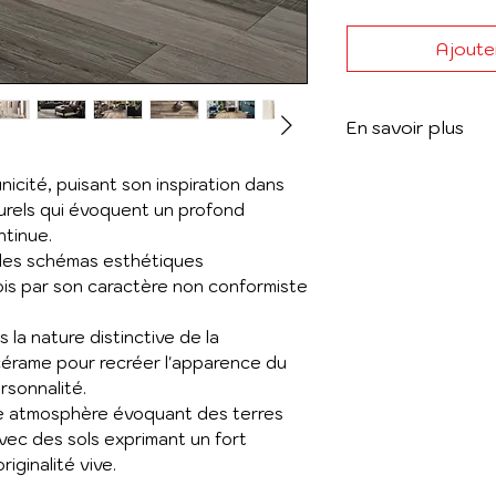
Ajouter
En savoir plus
Voir le catalogu
'unicité, puisant son inspiration dans
urels qui évoquent un profond
tinue.
e les schémas esthétiques
ois par son caractère non conformiste
la nature distinctive de la
s cérame pour recréer l'apparence du
rsonnalité.
e atmosphère évoquant des terres
avec des sols exprimant un fort
iginalité vive.