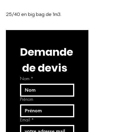
25/40 en big bag de 1m3.
Demande
 de devis
Nom
*
Prénom
Email
*