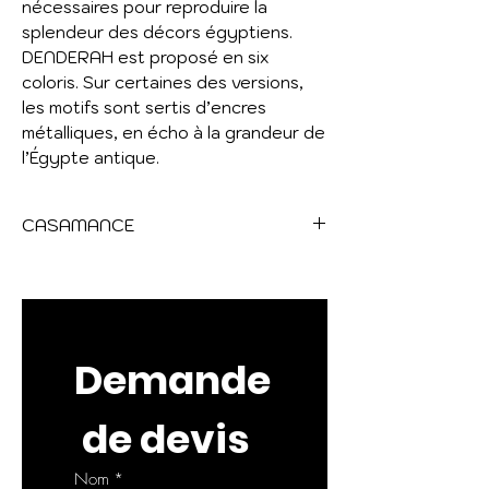
nécessaires pour reproduire la
splendeur des décors égyptiens.
DENDERAH est proposé en six
coloris. Sur certaines des versions,
les motifs sont sertis d’encres
métalliques, en écho à la grandeur de
l’Égypte antique.
CASAMANCE
BORD DU NIL
Laissez-vous charmer par une
descente du Nil, à la rencontre des
merveilles de l’Égypte ancienne et
Demande
moderne. Un voyage à fleur d’eau
au rythme du fleuve, sur un voilier
 de devis
porté par le souffle du vent... Ses
rives, telles d’extraordinaires jardins
suspendus, se découvrent au fil
Nom
*