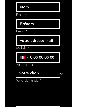
d’une collection riche du passé et
réinvestie des codes
contemporains. Les motifs précieux
Prénom
décrivent une flore luxuriante et
une géométrie intemporelle. D’oasis
Email
*
en palmeraie, de temple en cité
antique, ils s’épanouissent dans des
teintes feutrées et une brillance
Mobile
*
raffinée.
Votre projet
*
Votre demande
*