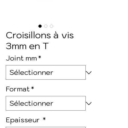
Croisillons à vis
3mm en T
Joint mm
*
Format
*
Epaisseur
*