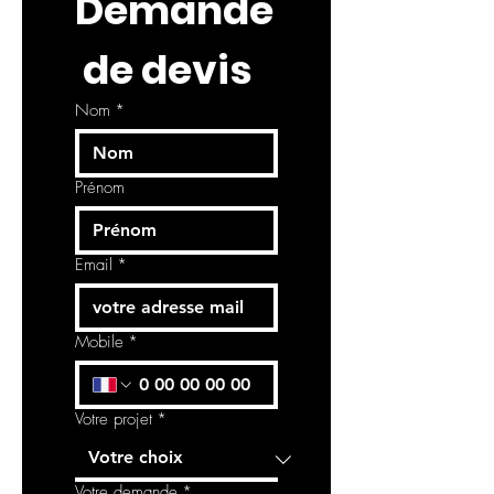
Demande
 de devis
Nom
*
Prénom
Email
*
Mobile
*
Votre projet
*
Votre demande
*