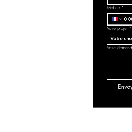
Mobile
*
Votre projet
*
Votre cho
Votre deman
Envo