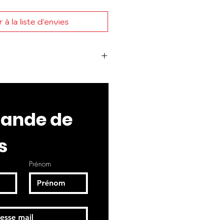
 à la liste d'envies
 :
COSMOPOLITAN
nde de 
s
Prénom