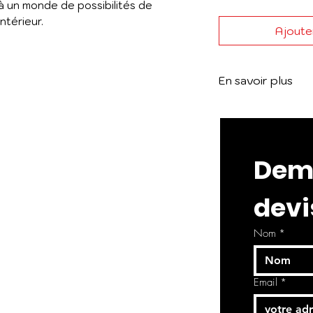
à un monde de possibilités de
ntérieur.
Ajouter
En savoir plus
Voir le catalogue
Dema
devi
Nom
*
Email
*