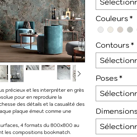
Sélection
Couleurs
*
Contours
*
Sélection
Poses
*
us précieux et les interpréter en grès
Sélection
solue pour en reproduire la
chesse des détails et la casualité des
Dimension
 chaque plaque émeut comme une
Sélection
 surfaces, 4 formats du 800x800 au
nt les compositions bookmatch.