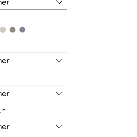
ner
ner
ner
s
*
ner