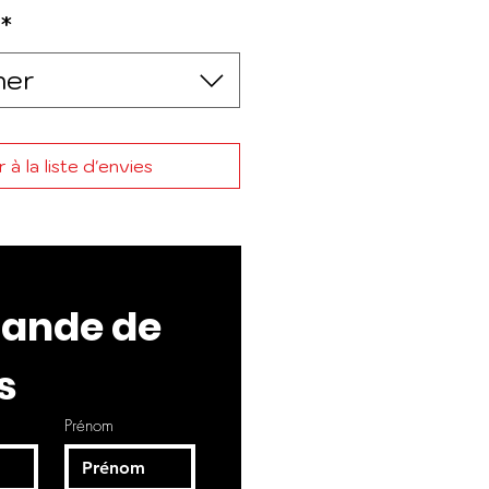
*
ner
 à la liste d'envies
nde de 
s
Prénom