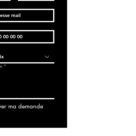
ix
de
*
yer ma demande