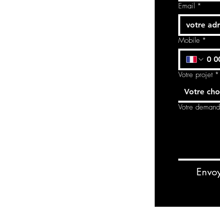
Email
*
Mobile
*
Votre projet
*
Votre cho
Votre deman
Envo