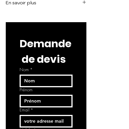
En savoir plus
Bec de lavabo réhaussé. 66025
Voir le catalogue :
GESSI ORIGINI
Demande
 de devis
Nom
*
Prénom
Email
*