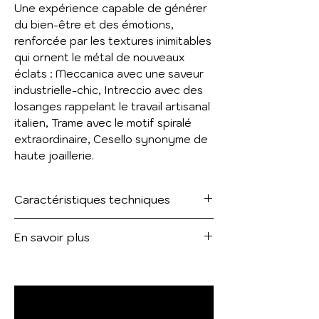
Une expérience capable de générer
du bien-être et des émotions,
renforcée par les textures inimitables
qui ornent le métal de nouveaux
éclats : Meccanica avec une saveur
industrielle-chic, Intreccio avec des
losanges rappelant le travail artisanal
italien, Trame avec le motif spiralé
extraordinaire, Cesello synonyme de
haute joaillerie.
Caractéristiques techniques
Bec de lavabo longueur
En savoir plus
moyenne.
54091
Bec de lavabo long.
54093
Voir le catalogue :
GESSI316