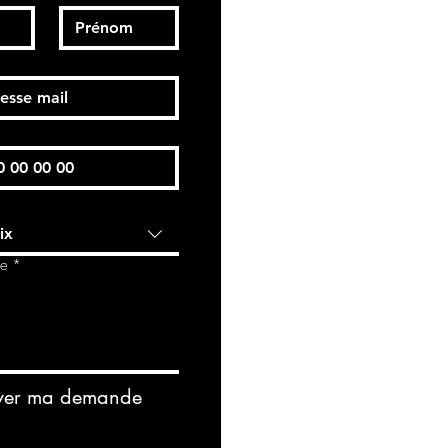
ix
de
*
yer ma demande