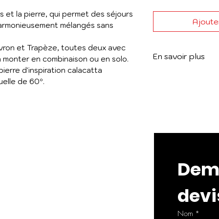
s et la pierre, qui permet des séjours
Ajouter
harmonieusement mélangés sans
ron et Trapèze, toutes deux avec
En savoir plus
 monter en combinaison ou en solo.
pierre d'inspiration calacatta
Voir le catalogue
uelle de 60º.
Dema
devi
Nom
*