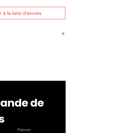
 à la liste d'envies
 :
60°
nde de 
s
Prénom