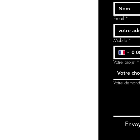
Email
*
Mobile
*
Votre projet
*
Votre cho
Votre deman
Envo