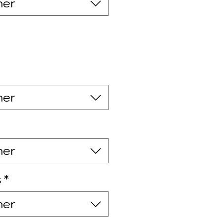
ner
ner
ner
s
*
ner